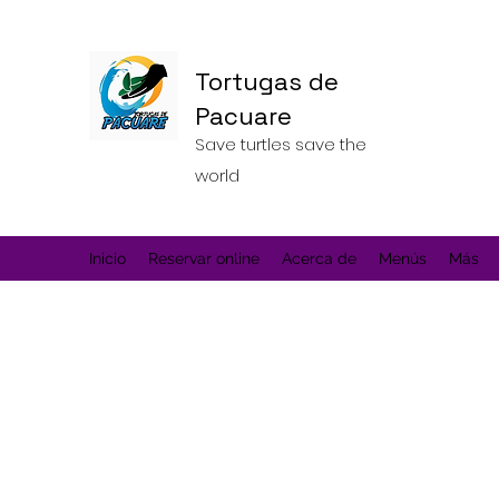
Tortugas de
Pacuare
Save turtles save the
world
Inicio
Reservar online
Acerca de
Menús
Más