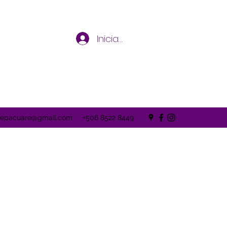
Iniciar sesión
depacuare@gmail.com
+506 8522 8449